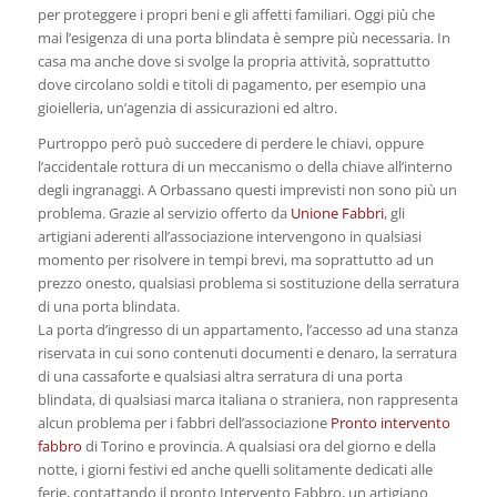
per proteggere i propri beni e gli affetti familiari. Oggi più che
mai l’esigenza di una porta blindata è sempre più necessaria. In
casa ma anche dove si svolge la propria attività, soprattutto
dove circolano soldi e titoli di pagamento, per esempio una
gioielleria, un’agenzia di assicurazioni ed altro.
Purtroppo però può succedere di perdere le chiavi, oppure
l’accidentale rottura di un meccanismo o della chiave all’interno
degli ingranaggi. A Orbassano questi imprevisti non sono più un
problema. Grazie al servizio offerto da
Unione Fabbri
, gli
artigiani aderenti all’associazione intervengono in qualsiasi
momento per risolvere in tempi brevi, ma soprattutto ad un
prezzo onesto, qualsiasi problema si sostituzione della serratura
di una porta blindata.
La porta d’ingresso di un appartamento, l’accesso ad una stanza
riservata in cui sono contenuti documenti e denaro, la serratura
di una cassaforte e qualsiasi altra serratura di una porta
blindata, di qualsiasi marca italiana o straniera, non rappresenta
alcun problema per i fabbri dell’associazione
Pronto intervento
fabbro
di Torino e provincia. A qualsiasi ora del giorno e della
notte, i giorni festivi ed anche quelli solitamente dedicati alle
ferie, contattando il pronto Intervento Fabbro, un artigiano