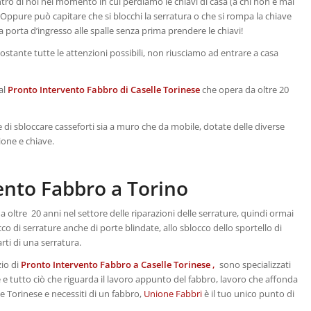
ntro di noi nel momento in cui perdiamo le chiavi di casa (a chi non è mai
ppure può capitare che si blocchi la serratura o che si rompa la chiave
 porta d’ingresso alle spalle senza prima prendere le chiavi!
tante tutte le attenzioni possibili, non riusciamo ad entrare a casa
al
Pronto Intervento Fabbro di Caselle Torinese
che opera da oltre 20
e di sbloccare casseforti sia a muro che da mobile, dotate delle diverse
one e chiave.
vento Fabbro a Torino
 oltre 20 anni nel settore delle riparazioni delle serrature, quindi ormai
 di serrature anche di porte blindate, allo sblocco dello sportello di
arti di una serratura.
zio di
Pronto Intervento Fabbro a Caselle Torinese ,
sono specializzati
lle e tutto ciò che riguarda il lavoro appunto del fabbro, lavoro che affonda
elle Torinese e necessiti di un fabbro,
Unione Fabbri
è il tuo unico punto di