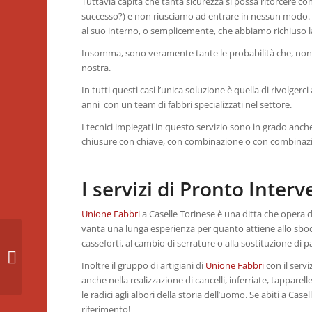
Tuttavia capita che tanta sicurezza si possa ritorcere co
successo?) e non riusciamo ad entrare in nessun modo. O
al suo interno, o semplicemente, che abbiamo richiuso la
Insomma, sono veramente tante le probabilità che, nonos
nostra.
In tutti questi casi l’unica soluzione è quella di rivolgerci 
anni con un team di fabbri specializzati nel settore.
I tecnici impiegati in questo servizio sono in grado anch
chiusure con chiave, con combinazione o con combinazi
I servizi di Pronto Inter
Unione Fabbri
a Caselle Torinese è una ditta che opera da
vanta una lunga esperienza per quanto attiene allo sbocco
casseforti, al cambio di serrature o alla sostituzione di p
Riparazione porte blindate
Carmagnola
Inoltre il gruppo di artigiani di
Unione Fabbri
con il servi
anche nella realizzazione di cancelli, inferriate, tappare
le radici agli albori della storia dell’uomo. Se abiti a Cas
riferimento!