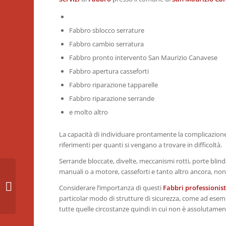
Fabbro sblocco serrature
Fabbro cambio serratura
Fabbro pronto intervento San Maurizio Canavese
Fabbro apertura casseforti
Fabbro riparazione tapparelle
Fabbro riparazione serrande
e molto altro
La capacità di individuare prontamente la complicazione
riferimenti per quanti si vengano a trovare in difficoltà.
Serrande bloccate, divelte, meccanismi rotti, porte blin
manuali o a motore, casseforti e tanto altro ancora, n
Pronto intervento Fabbro San
Considerare l’importanza di questi
Fabbri professionist
Benigno Canavese – Unione Fabbri
particolar modo di strutture di sicurezza, come ad esem
tutte quelle circostanze quindi in cui non è assolutame